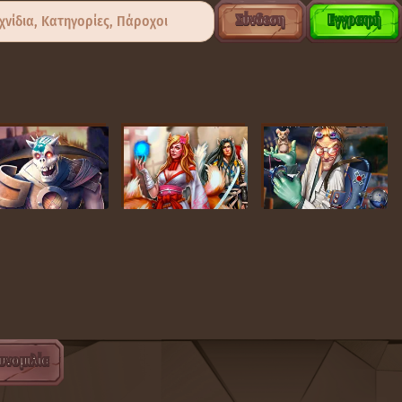
Σύνδεση
Εγγραφή
χνίδια, Κατηγορίες, Πάροχοι
υνομιλία