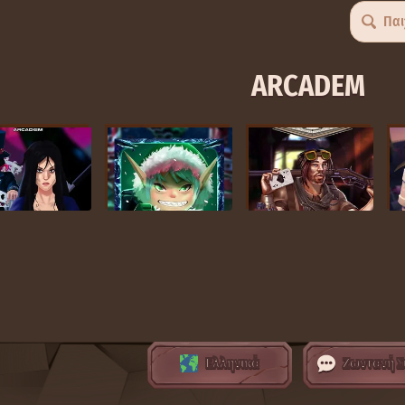
Παι
ARCADEM
Ελληνικά
Ζωντανή Σ