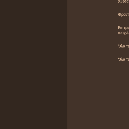
Άμεσα 
Φρουτ
Επιτρ
παιχνί
Όλα τ
Όλα τα