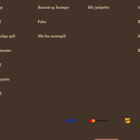
ys
Baccarat og Terninger
Alle jackpotter
I
l
Poker
B
elige spill
Alle live casinospill
A
utomater
B
l
kpotter
ll