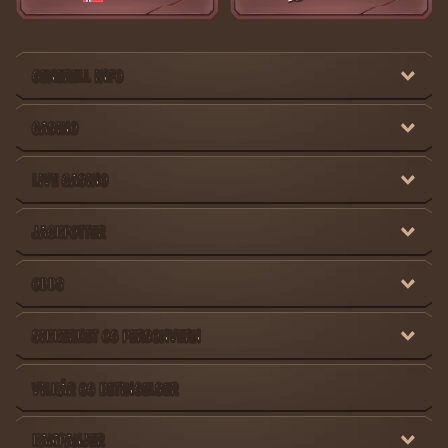
GENERELL INFO
CASINO
LIVE CASINO
JACKPOTTER
ODDS
SIKKERHET OG PERSONVERN
VILKÅR OG BETINGELSER
KAMPANJER