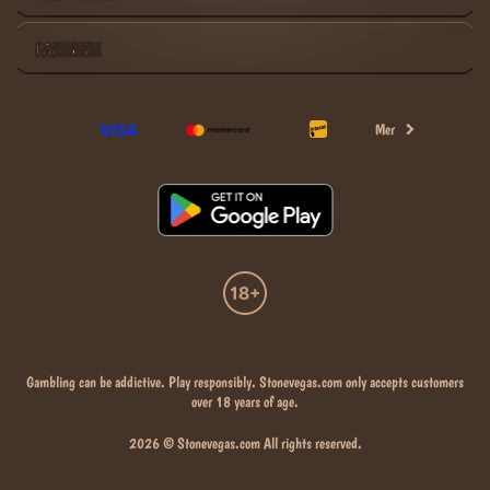
PARTNERE
Mer
Gambling can be addictive. Play responsibly. Stonevegas.com only accepts customers
over 18 years of age.
2026 © Stonevegas.com All rights reserved.