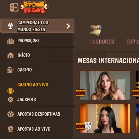
CAMPEONATO DO
MUNDO FIESTA
PROMOÇÕES
FORNECEDORES
TOP 
INÍCIO
MESAS INTERNACIONA
CASINO
CASINO AO VIVO
NOVO
NO
JACKPOTS
APOSTAS DESPORTIVAS
NOVO
APOSTAS AO VIVO