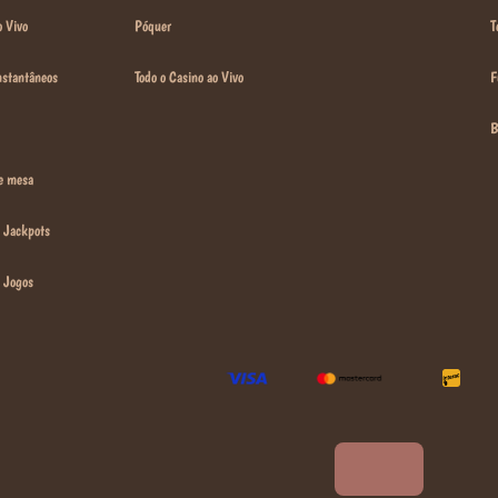
o Vivo
Póquer
T
nstantâneos
Todo o Casino ao Vivo
F
B
e mesa
s Jackpots
s Jogos