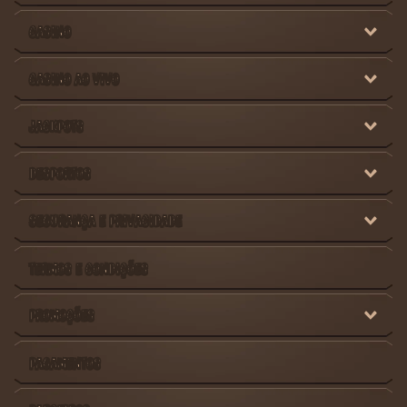
CASINO
CASINO AO VIVO
JACKPOTS
DESPORTOS
SEGURANÇA E PRIVACIDADE
TERMOS E CONDIÇÕES
PROMOÇÕES
PAGAMENTOS