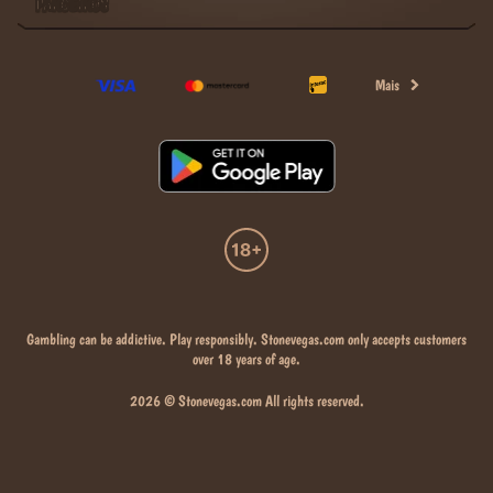
PARCEIROS
Mais
Gambling can be addictive. Play responsibly. Stonevegas.com only accepts customers
over 18 years of age.
2026 © Stonevegas.com All rights reserved.
Utilizamos cookies, consulte a
Política de Cookies
para mais informação. Pode alterar estas
ACEITAR TODOS