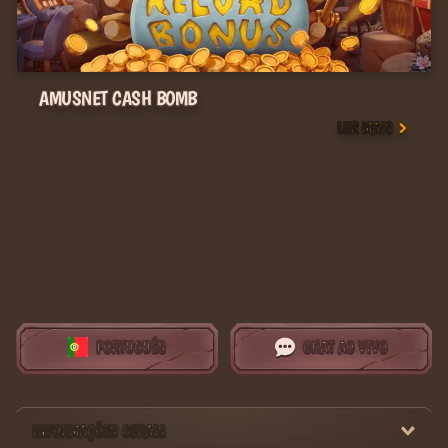
AMUSNET CASH BOMB
LER MAIS
PORTUGUÊS
CHAT AO VIVO
INFORMAÇÕES GERAIS