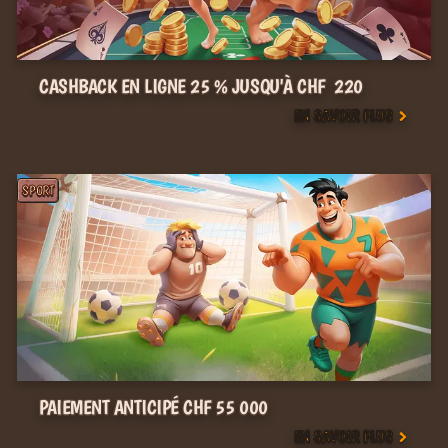
CASHBACK EN LIGNE 25 % JUSQU'À CHF 220
EN SAVOIR PLUS
SPORT
PAIEMENT ANTICIPÉ CHF 55 000
EN SAVOIR PLUS