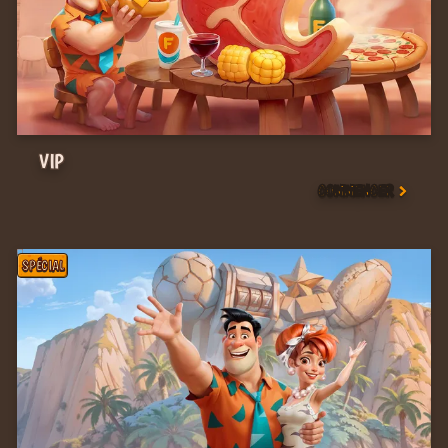
VIP
COMMENCER
SPÉCIAL