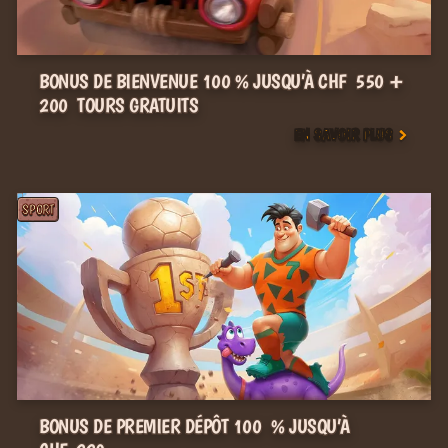
BONUS DE BIENVENUE 100 % JUSQU’À CHF 550 +
200 TOURS GRATUITS
EN SAVOIR PLUS
SPORT
BONUS DE PREMIER DÉPÔT 100 % JUSQU’À