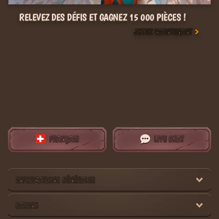
RELEVEZ DES DÉFIS ET GAGNEZ 15 000 PIÈCES !
JOUEZ MAINTENANT
FRANÇAIS
LIVE CHAT
INFORMATIONS GÉNÉRALES
CASINO