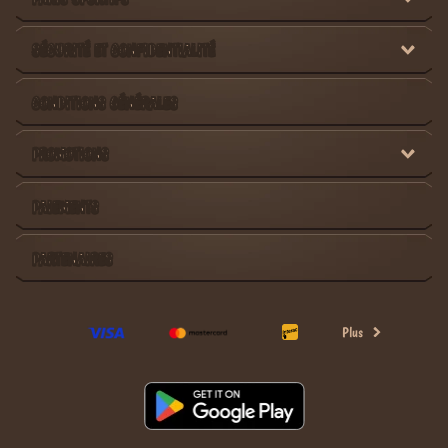
SÉCURITÉ ET CONFIDENTIALITÉ
CONDITIONS GÉNÉRALES
PROMOTIONS
PAIEMENTS
PARTENAIRES
Plus