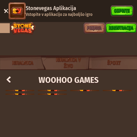
Stonevegas Aplikacija
ODPRITE
Vstopite v aplikacijo za najboljšo igro
PRIJAVA
REGISTRACIJA
IGRALNICA V
IGRALNICA
ŠPORT
ŽIVO
WOOHOO GAMES