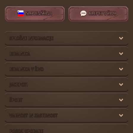
SLOVENŠČINA
KLEPET V ŽIVO
SPLOŠNE INFORMACIJE
IGRALNICA
IGRALNICA V ŽIVO
JACKPOTI
ŠPORT
VARNOST IN ZASEBNOST
POGOJI UPORABE