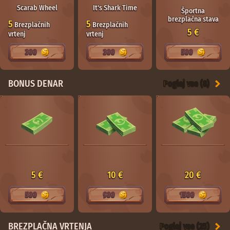
Scarab Wheel
It's Shark Time
Športna
brezplačna stava
5
5
Brezplačnih
Brezplačnih
5 €
vrtenj
vrtenj
300
300
500
BONUS DENAR
Poglej vse (8)
5 €
10 €
20 €
500
900
1500
BREZPLAČNA VRTENJA
Poglej vse (25)