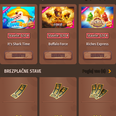
Stavite: 0,10 €
Stavite: 0,10 €
Stavite: 0,10 €
It's Shark Time
Buffalo Force
Riches Express
IZBERITE
IZBERITE
IZBERITE
BREZPLAČNE STAVE
Poglej vse (6)