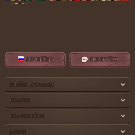
SLOVENŠČINA
KLEPET V ŽIVO
SPLOŠNE INFORMACIJE
IGRALNICA
IGRALNICA V ŽIVO
JACKPOTI