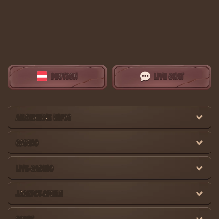
DEUTSCH
LIVE CHAT
ALLGEMEINE INFOS
CASINO
LIVE-CASINO
JACKPOT-SPIELE
SPORT