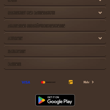
SICHERHEIT UND DATENSCHUTZ
ALLGEMEINE GESCHÄFTSBEDINGUNGEN
AKTIONEN
ZAHLUNGEN
PARTNER
Mehr