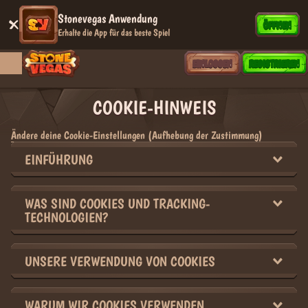
Stonevegas Anwendung
ÖFFNEN
Erhalte die App für das beste Spiel
EINLOGGEN
REGISTRIEREN
COOKIE-HINWEIS
Ändere deine Cookie-Einstellungen (Aufhebung der Zustimmung)
EINFÜHRUNG
WAS SIND COOKIES UND TRACKING-
TECHNOLOGIEN?
UNSERE VERWENDUNG VON COOKIES
WARUM WIR COOKIES VERWENDEN