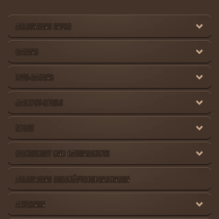
ALLGEMEINE INFOS
CASINO
LIVE-CASINO
JACKPOT-SPIELE
SPORT
SICHERHEIT UND DATENSCHUTZ
ALLGEMEINE GESCHÄFTSBEDINGUNGEN
AKTIONEN