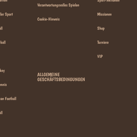
etten
Sport-Aktionen
Verantwortungsvolles Spielen
ller Sport
Missionen
Cookie-Hinweis
ll
Shop
ball
Turniere
VIP
key
ALLGEMEINE
GESCHÄFTSBEDINGUNGEN
ennis
an Football
ll