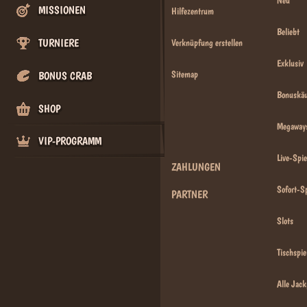
Neu
MISSIONEN
Hilfezentrum
Beliebt
TURNIERE
Verknüpfung erstellen
Exklusiv
Sitemap
BONUS CRAB
Bonuskäu
SHOP
Megaway
VIP-PROGRAMM
Live-Spie
ZAHLUNGEN
Sofort-Sp
PARTNER
Slots
Tischspie
Alle Jack