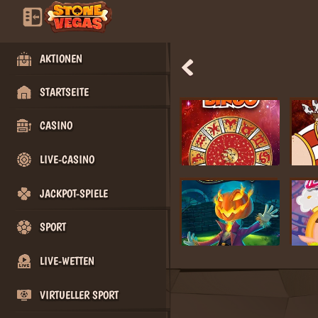
AKTIONEN
STARTSEITE
CASINO
LIVE-CASINO
JACKPOT-SPIELE
SPORT
LIVE-WETTEN
VIRTUELLER SPORT