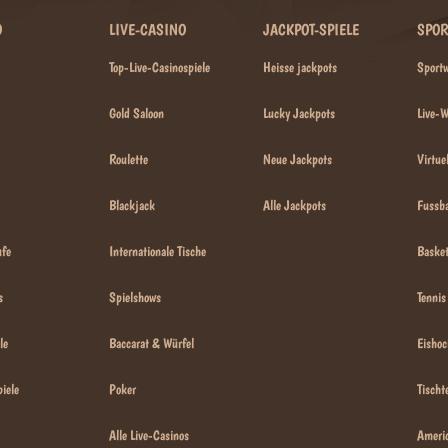
O
LIVE-CASINO
JACKPOT-SPIELE
SPOR
Top-Live-Casinospiele
Heisse jackpots
Sportw
Gold Saloon
Lucky Jackpots
Live-W
Roulette
Neue Jackpots
Virtue
Blackjack
Alle Jackpots
Fussba
fe
Internationale Tische
Basket
s
Spielshows
Tennis
le
Baccarat & Würfel
Eishoc
iele
Poker
Tischt
Alle Live-Casinos
Americ