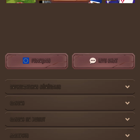
FRANÇAIS
LIVE CHAT
INFORMATIONS GÉNÉRALES
CASINO
CASINO EN DIRECT
JACKPOTS