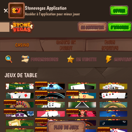
Stonevegas Application
OUVRIR
Accéder à l'application pour mieux jouer
SE CONNECTER
S'INSCRIRE
CASINO EN
PARIS
CASINO
DIRECT
SPORTIFS
FOURNISSEURS
EN VEDETTE
NOUVEAU
JEUX DE TABLE
NOUVEAU
NOUVEAU
NOUVEAU
NOUVEAU
NOUVEAU
NOUVEAU
NOUVEAU
NOUVEAU
PLUS DE JEUX
NOUVEAU
NOUVEAU