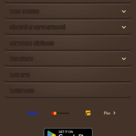
PARIS SPORTIFS
SÉCURITÉ ET CONFIDENTIALITÉ
CONDITIONS GÉNÉRALES
PROMOTIONS
PAIEMENTS
PARTENAIRES
Plus