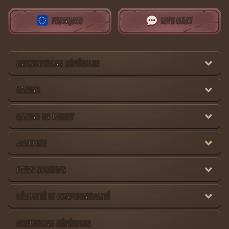
FRANÇAIS
LIVE CHAT
INFORMATIONS GÉNÉRALES
CASINO
CASINO EN DIRECT
JACKPOTS
PARIS SPORTIFS
SÉCURITÉ ET CONFIDENTIALITÉ
CONDITIONS GÉNÉRALES