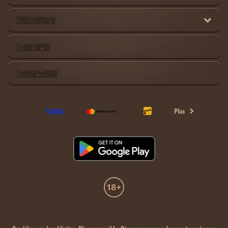
PROMOTIONS
PAIEMENTS
PARTENAIRES
Plus