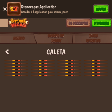
Stonevegas Application
OUVRIR
Accéder à l'application pour mieux jouer
SE CONNECTER
S'INSCRIRE
CASINO EN
PARIS
CASINO
DIRECT
SPORTIFS
CALETA