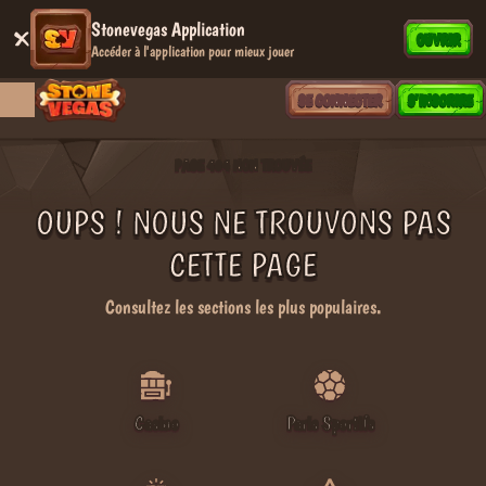
Stonevegas Application
OUVRIR
Accéder à l'application pour mieux jouer
SE CONNECTER
S'INSCRIRE
PAGE 404 NON TROUVÉE
OUPS ! NOUS NE TROUVONS PAS
CETTE PAGE
Consultez les sections les plus populaires.
Casino
Paris Sportifs