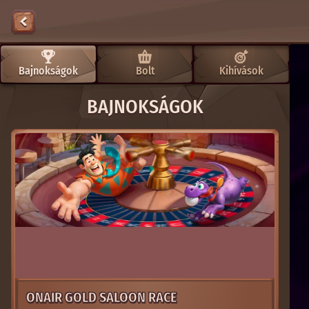
Bajnokságok
Bolt
Kihívások
BAJNOKSÁGOK
KASZINÓ
ONAIR GOLD SALOON RACE