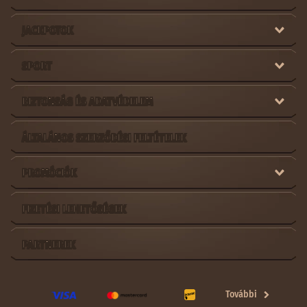
JACKPOTOK
SPORT
BIZTONSÁG ÉS ADATVÉDELEM
ÁLTALÁNOS SZERZŐDÉSI FELTÉTELEK
PROMÓCIÓK
FIZETÉSI LEHETŐSÉGEK
PARTNEREK
További