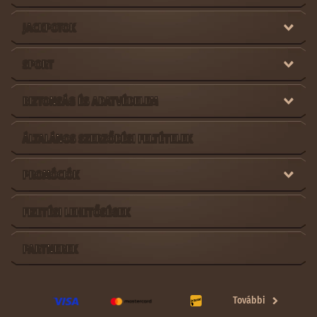
JACKPOTOK
SPORT
BIZTONSÁG ÉS ADATVÉDELEM
ÁLTALÁNOS SZERZŐDÉSI FELTÉTELEK
PROMÓCIÓK
FIZETÉSI LEHETŐSÉGEK
PARTNEREK
További