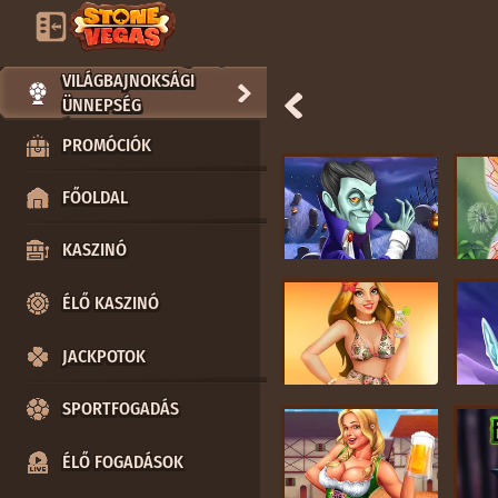
VILÁGBAJNOKSÁGI
ÜNNEPSÉG
PROMÓCIÓK
FŐOLDAL
KASZINÓ
ÉLŐ KASZINÓ
JACKPOTOK
SPORTFOGADÁS
ÉLŐ FOGADÁSOK