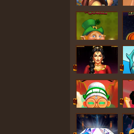
ÚJ
ÚJ
ÚJ
ÚJ