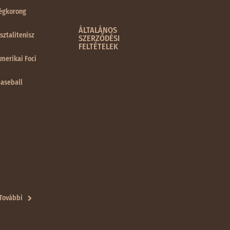
égkorong
ÁLTALÁNOS
sztalitenisz
SZERZŐDÉSI
FELTÉTELEK
merikai Foci
aseball
További