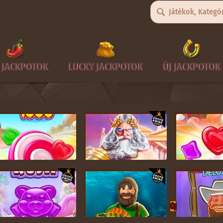
Játékok, Kategór
 JACKPOTOK
LUCKY JACKPOTOK
ÚJ JACKPOTOK
ÚJ