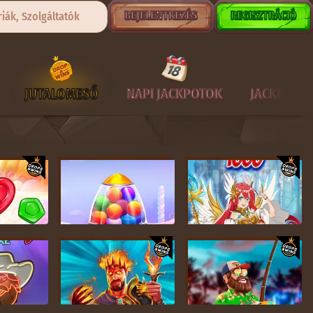
BEJELENTKEZÉS
REGISZTRÁCIÓ
iák, Szolgáltatók
JUTALOMESŐ
NAPI JACKPOTOK
JACKPOT J