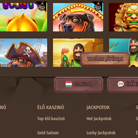
TOVÁBBI JÁTÉKOK
MAGYAR
ÉLŐ 
INÓ
ÉLŐ KASZINÓ
JACKPOTOK
Top élő kaszinó
Hot Jackpotok
S
Gold Saloon
Lucky Jackpotok
É