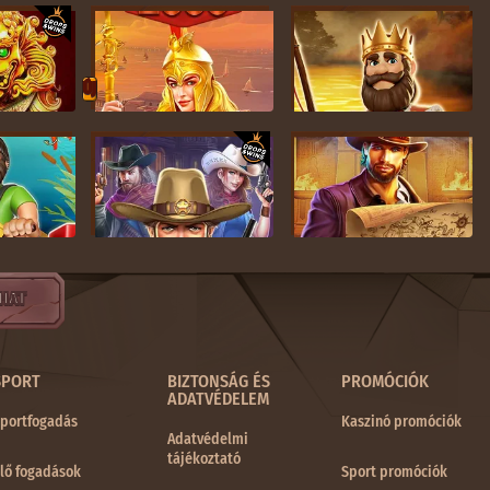
ÚJ
CHAT
SPORT
BIZTONSÁG ÉS
PROMÓCIÓK
ADATVÉDELEM
portfogadás
Kaszinó promóciók
Adatvédelmi
tájékoztató
lő fogadások
Sport promóciók