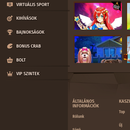
VIRTUÁLIS SPORT
KIHÍVÁSOK
BAJNOKSÁGOK
BONUS CRAB
ÚJ
BOLT
VIP SZINTEK
ÁLTALÁNOS
KASZ
INFORMÁCIÓK
Top
Rólunk
Új
Súgó