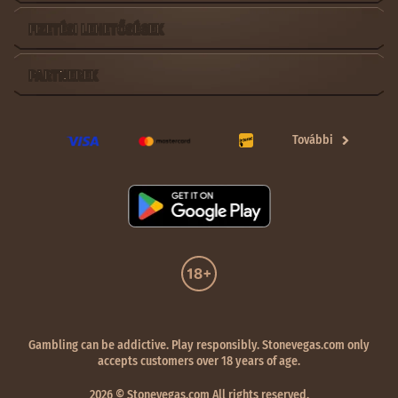
FIZETÉSI LEHETŐSÉGEK
PARTNEREK
További
Gambling can be addictive. Play responsibly. Stonevegas.com only
accepts customers over 18 years of age.
2026 © Stonevegas.com All rights reserved.