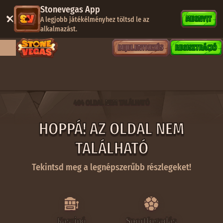
Stonevegas App
MEGNYIT
A legjobb játékélményhez töltsd le az
alkalmazást.
BEJELENTKEZÉS
REGISZTRÁCIÓ
404 OLDAL NEM TALÁLHATÓ
HOPPÁ! AZ OLDAL NEM
TALÁLHATÓ
Tekintsd meg a legnépszerűbb részlegeket!
Kaszinó
Sportfogadás