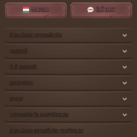
MAGYAR
ÉLŐ CHAT
ÁLTALÁNOS INFORMÁCIÓK
KASZINÓ
ÉLŐ KASZINÓ
JACKPOTOK
SPORT
BIZTONSÁG ÉS ADATVÉDELEM
ÁLTALÁNOS SZERZŐDÉSI FELTÉTELEK