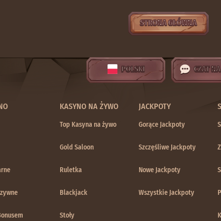
STRONA GŁÓWNA
POLSKI
CZAT N
NO
KASYNO NA ŻYWO
JACKPOTY
Top Kasyna na żywo
Gorące Jackpoty
S
Gold Saloon
Szczęśliwe Jackpoty
Z
arne
Ruletka
Nowe Jackpoty
S
uzywne
Blackjack
Wszystkie Jackpoty
P
 Bonusem
Stoły
K