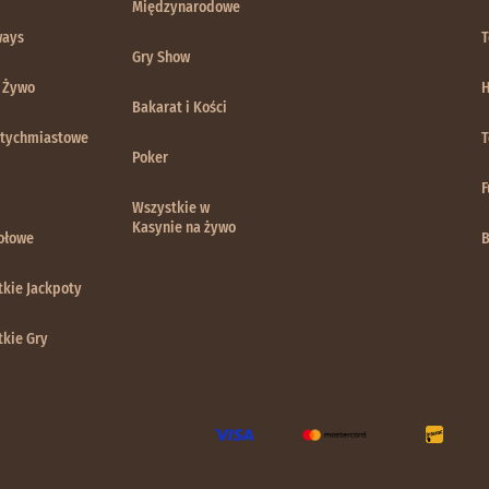
Międzynarodowe
ays
T
Gry Show
 Żywo
H
Bakarat i Kości
atychmiastowe
T
Poker
F
Wszystkie w
Kasynie na żywo
ołowe
B
kie Jackpoty
kie Gry