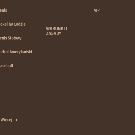
enis
VIP
okej Na Lodzie
WARUNKI I
ZASADY
enis Stołowy
utbol Amerykański
aseball
Więcej