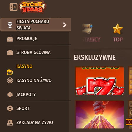
FIESTA PUCHARU
ŚWIATA
PROMOCJE
DOSTAWCY
TOP
STRONA GŁÓWNA
EKSKLUZYWNE
KASYNO
KASYNO NA ŻYWO
JACKPOTY
SPORT
NO
ZAKŁADY NA ŻYWO