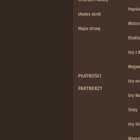
Popul
Utwórz skrót
Mistrz
Mapa strony
Ekskl
Gry z
Megaw
PŁATNOŚCI
Gry na
PARTNERZY
Gry N
Sloty
Gry St
Wszyst