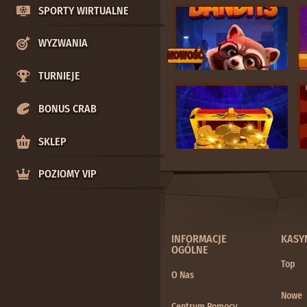
SPORTY WIRTUALNE
WYZWANIA
NOWOŚĆ
TURNIEJE
BONUS CRAB
SKLEP
POZIOMY VIP
INFORMACJE
KASY
OGÓLNE
Top
O Nas
Nowe
Centrum Pomocy