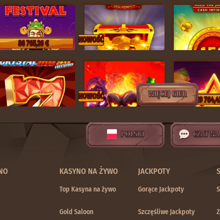
NOWOŚĆ
86 765,26 €
WIĘCEJ GIER
NOWOŚĆ
19 764,4
POLSKI
CZAT N
NO
KASYNO NA ŻYWO
JACKPOTY
Top Kasyna na żywo
Gorące Jackpoty
S
Gold Saloon
Szczęśliwe Jackpoty
Z