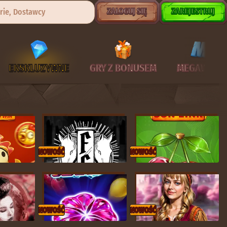
ZALOGUJ SIĘ
ZAREJESTRUJ
rie, Dostawcy
EKSKLUZYWNE
GRY Z BONUSEM
MEGAWAYS
NOWOŚĆ
NOWOŚĆ
NOWOŚĆ
NOWOŚĆ