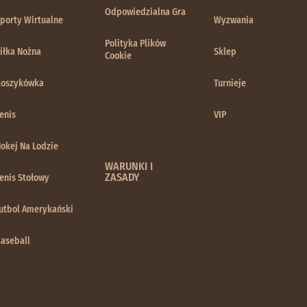
Odpowiedzialna Gra
porty Wirtualne
Wyzwania
Polityka Plików
iłka Nożna
Sklep
Cookie
oszykówka
Turnieje
enis
VIP
okej Na Lodzie
WARUNKI I
ZASADY
enis Stołowy
utbol Amerykański
aseball