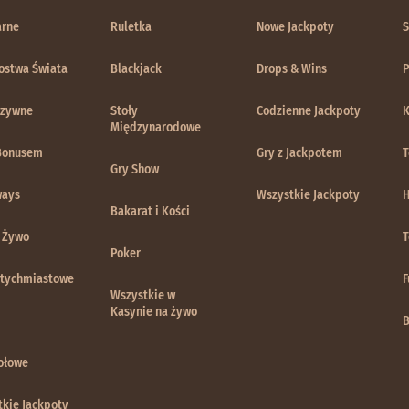
arne
Ruletka
Nowe Jackpoty
S
ostwa Świata
Blackjack
Drops & Wins
P
uzywne
Stoły
Codzienne Jackpoty
K
Międzynarodowe
 Bonusem
Gry z Jackpotem
T
Gry Show
ays
Wszystkie Jackpoty
H
Bakarat i Kości
 Żywo
T
Poker
atychmiastowe
F
Wszystkie w
Kasynie na żywo
B
ołowe
kie Jackpoty