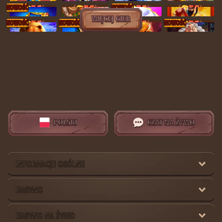
NOWOŚĆ
NOWOŚĆ
WIĘCEJ GIER
NOWOŚĆ
NOWOŚĆ
NOWOŚĆ
POLSKI
CZAT NA ŻYWO
INFORMACJE OGÓLNE
KASYNO
KASYNO NA ŻYWO