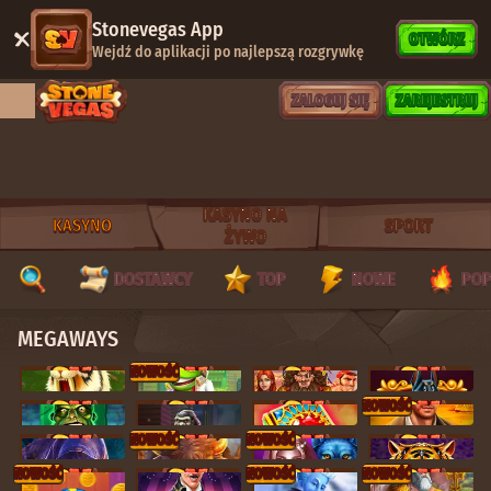
Stonevegas App
OTWÓRZ
Wejdź do aplikacji po najlepszą rozgrywkę
ZALOGUJ SIĘ
ZAREJESTRUJ
KASYNO NA
KASYNO
SPORT
ŻYWO
DOSTAWCY
TOP
NOWE
POP
MEGAWAYS
NOWOŚĆ
NOWOŚĆ
NOWOŚĆ
NOWOŚĆ
NOWOŚĆ
NOWOŚĆ
NOWOŚĆ