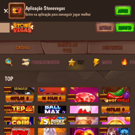
Aplicação Stonevegas
ABRIR
Entre na aplicação para conseguir jogar melhor
ENTRAR
REGISTO
CASINO AO
CASINO
DESPORTOS
VIVO
FORNECEDORES
TOP
NOVO
PO
TOP
NOVO
NOVO
NOVO
4078,02 €
92 315,32 €
NOVO
4078,02 €
NOVO
NOVO
NOVO
NOVO
NOVO