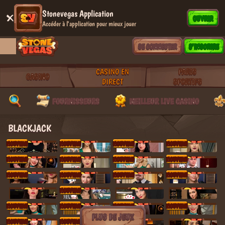
Stonevegas Application
OUVRIR
Accéder à l'application pour mieux jouer
SE CONNECTER
S'INSCRIRE
CASINO EN
PARIS
CASINO
DIRECT
SPORTIFS
FOURNISSEURS
MEILLEUR LIVE CASINO
BLACKJACK
NOUVEAU
NOUVEAU
NOUVEAU
NOUVEAU
NOUVEAU
NOUVEAU
NOUVEAU
NOUVEAU
NOUVEAU
NOUVEAU
NOUVEAU
NOUVEAU
NOUVEAU
NOUVEAU
NOUVEAU
NOUVEAU
NOUVEAU
PLUS DE JEUX
NOUVEAU
NOUVEAU
NOUVEAU