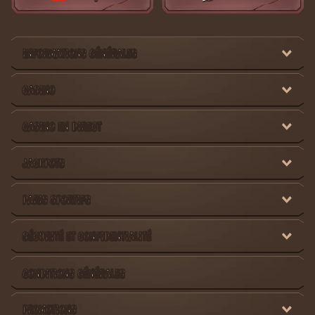
INFORMATIONS GÉNÉRALES
CASINO
CASINO EN DIRECT
JACKPOTS
PARIS SPORTIFS
SÉCURITÉ ET CONFIDENTIALITÉ
CONDITIONS GÉNÉRALES
PROMOTIONS