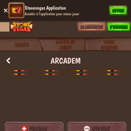
Stonevegas Application
OUVRIR
Accéder à l'application pour mieux jouer
SE CONNECTER
S'INSCRIRE
CASINO EN
PARIS
CASINO
DIRECT
SPORTIFS
ARCADEM
FRANÇAIS
LIVE CHAT