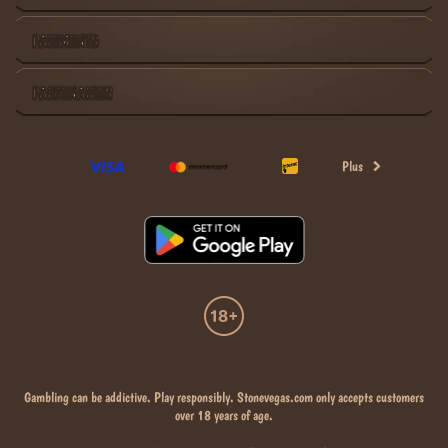
PAIEMENTS
PARTENAIRES
Plus
Gambling can be addictive. Play responsibly. Stonevegas.com only accepts customers
over 18 years of age.