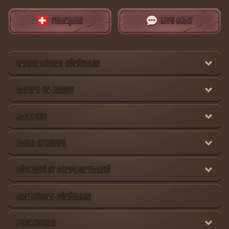
FRANÇAIS
LIVE CHAT
INFORMATIONS GÉNÉRALES
CASINO EN DIRECT
JACKPOTS
PARIS SPORTIFS
SÉCURITÉ ET CONFIDENTIALITÉ
CONDITIONS GÉNÉRALES
PROMOTIONS