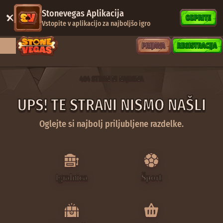
Stonevegas Aplikacija
ODPRITE
Vstopite v aplikacijo za najboljšo igro
PRIJAVA
REGISTRACIJA
404 STRAN NI NAJDENA
UPS! TE STRANI NISMO NAŠLI
Oglejte si najbolj priljubljene razdelke.
Igralnica
Šport