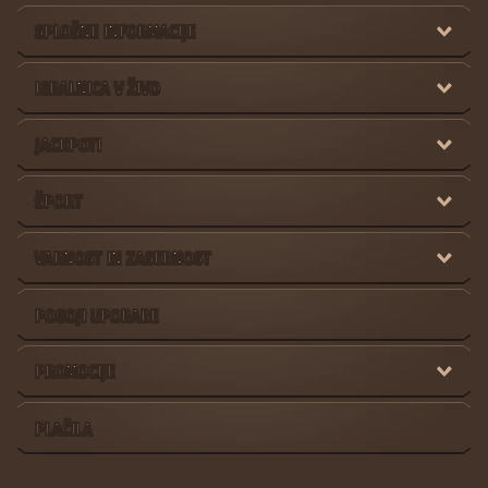
SPLOŠNE INFORMACIJE
IGRALNICA V ŽIVO
JACKPOTI
ŠPORT
VARNOST IN ZASEBNOST
POGOJI UPORABE
PROMOCIJE
PLAČILA