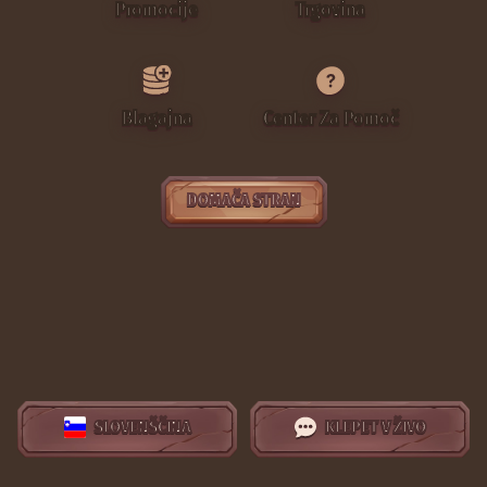
Promocije
Trgovina
Blagajna
Center Za Pomoč
DOMAČA STRAN
SLOVENŠČINA
KLEPET V ŽIVO