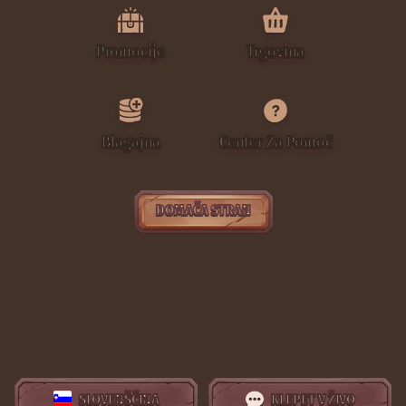
Promocije
Trgovina
Blagajna
Center Za Pomoč
DOMAČA STRAN
SLOVENŠČINA
KLEPET V ŽIVO