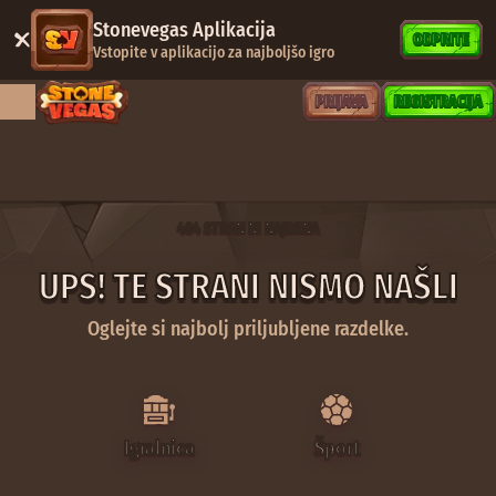
Stonevegas Aplikacija
ODPRITE
Vstopite v aplikacijo za najboljšo igro
PRIJAVA
REGISTRACIJA
404 STRAN NI NAJDENA
UPS! TE STRANI NISMO NAŠLI
Oglejte si najbolj priljubljene razdelke.
Igralnica
Šport