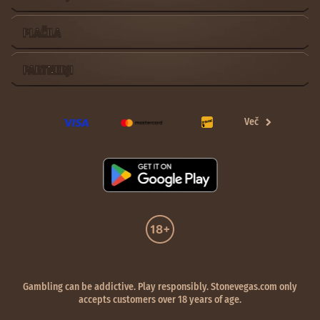
PLAČILA
PARTNERJI
Več
Gambling can be addictive. Play responsibly. Stonevegas.com only
accepts customers over 18 years of age.