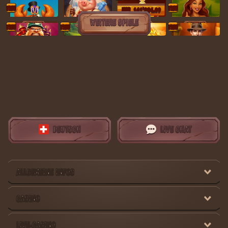
NEU
NEU
EUR 141’984.09
WEITERE SPIELE
NEU
NEU
NEU
NEU
DEUTSCH
LIVE CHAT
ALLGEMEINE INFOS
CASINO
LIVE-CASINO