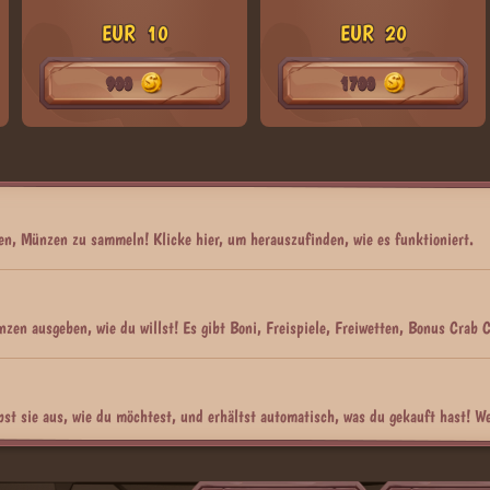
EUR 10
EUR 20
900
1700
ten, Münzen zu sammeln! Klicke hier, um herauszufinden, wie es funktioniert.
zen ausgeben, wie du willst! Es gibt Boni, Freispiele, Freiwetten, Bonus Crab C
t sie aus, wie du möchtest, und erhältst automatisch, was du gekauft hast! W