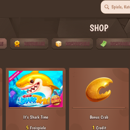
Spiele, Kat
SHOP
LE
BESTSELLER
BONUSSPIELE
BONUSGEL
It's Shark Time
Bonus Crab
5
1
Freispiele
Credit