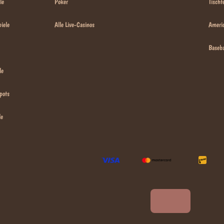
le
Poker
Tischt
iele
Alle Live-Casinos
Americ
Baseba
le
pots
le