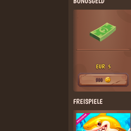
BONUSGELD
EUR 5
500
FREISPIELE