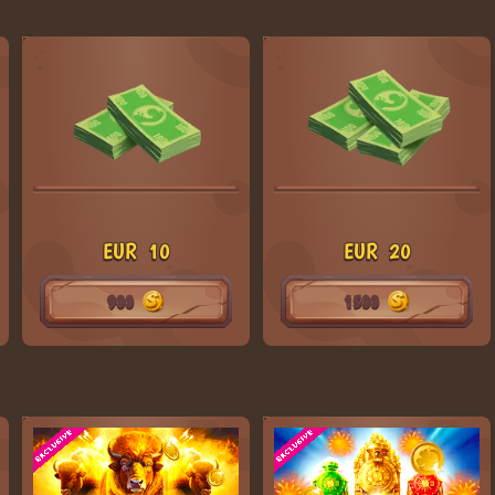
EUR 10
EUR 20
900
1500