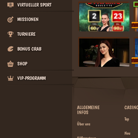
VIRTUELLER SPORT
EU
MISSIONEN
NE
TURNIERE
BONUS CRAB
NE
SHOP
VIP-PROGRAMM
ALLGEMEINE
CASIN
INFOS
Top
Über uns
Neu