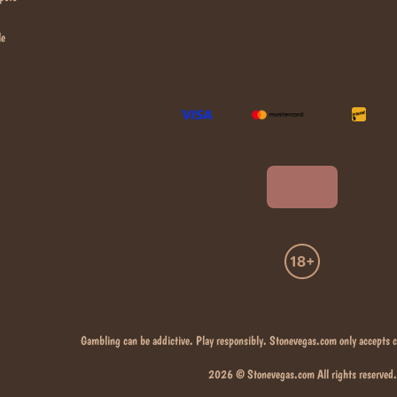
le
Gambling can be addictive. Play responsibly. Stonevegas.com only accepts c
2026 © Stonevegas.com All rights reserved.