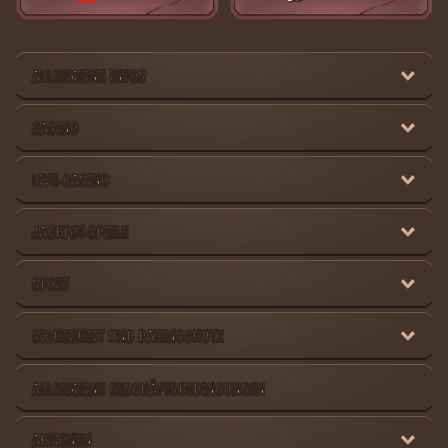
ALLGEMEINE INFOS
CASINO
LIVE-CASINO
JACKPOT-SPIELE
SPORT
SICHERHEIT UND DATENSCHUTZ
ALLGEMEINE GESCHÄFTSBEDINGUNGEN
AKTIONEN