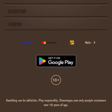
ZAHLUNGEN
PARTNER
Mehr
Gambling can be addictive. Play responsibly. Stonevegas.com only accepts customers
over 18 years of age.