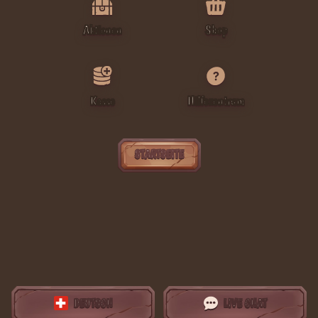
Aktionen
Shop
Kasse
Hilfezentrum
STARTSEITE
DEUTSCH
LIVE CHAT