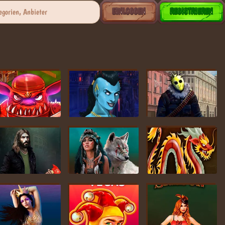
EINLOGGEN
REGISTRIEREN
egorien, Anbieter