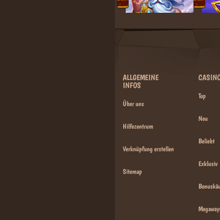
NEU
NEU
ALLGEMEINE
CASIN
INFOS
Top
Über uns
Neu
Hilfezentrum
Beliebt
Verknüpfung erstellen
Exklusiv
Sitemap
Bonuskäu
Megaway