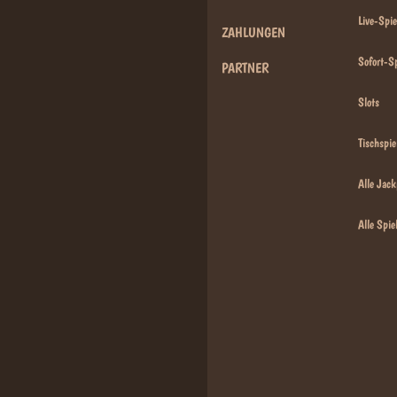
Live-Spie
ZAHLUNGEN
Sofort-Sp
PARTNER
Slots
Tischspie
Alle Jack
Alle Spie