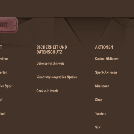
CHAT
T
SICHERHEIT UND
AKTIONEN
DATENSCHUTZ
etten
Casino-Aktionen
Datenschutzhinweis
etten
Sport-Aktionen
Verantwortungsvolles Spielen
ller Sport
Missionen
Cookie-Hinweis
ll
Shop
ball
Turniere
VIP