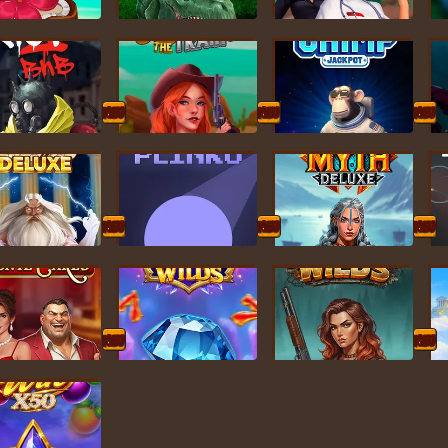
NEU
NEU
NEU
NEU
NEU
NEU
NEU
NEU