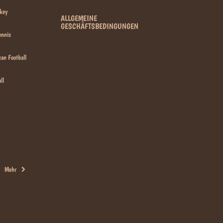
key
ALLGEMEINE
GESCHÄFTSBEDINGUNGEN
ennis
an Football
ll
Mehr