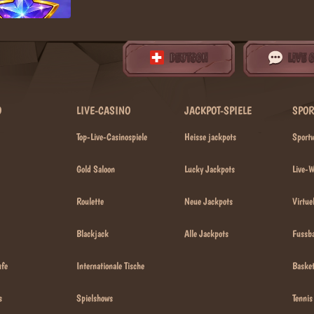
DEUTSCH
LIVE 
O
LIVE-CASINO
JACKPOT-SPIELE
SPOR
Top-Live-Casinospiele
Heisse jackpots
Sportw
Gold Saloon
Lucky Jackpots
Live-W
Roulette
Neue Jackpots
Virtue
Blackjack
Alle Jackpots
Fussba
fe
Internationale Tische
Basket
s
Spielshows
Tennis