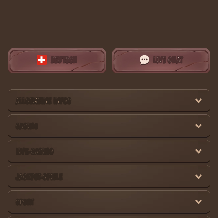
DEUTSCH
LIVE CHAT
ALLGEMEINE INFOS
CASINO
LIVE-CASINO
JACKPOT-SPIELE
SPORT