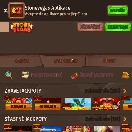
Stonevegas Aplikace
OTEVŘÍT
Vstupte do aplikace pro nejlepší hru
PŘIHLÁŠENÍ
REGISTRACE
CASINO
LIVE CASINO
SPORT
POSKYTOVATELÉ
ŽHAVÉ JACKPOTY
ŽHAVÉ JACKPOTY
Zobrazit vše (250)
NOVÉ
NOVÉ
NOVÉ
NOVÉ
NOVÉ
9 294,86 €
69 216,89 €
69
ŠŤASTNÉ JACKPOTY
Zobrazit vše (191)
NOVÉ
NOVÉ
NOVÉ