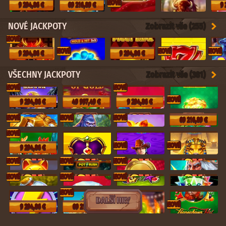
NOVÉ
9 294,86 €
69 216,89 €
9 
NOVÉ JACKPOTY
Zobrazit vše (255)
NOVÉ
NOVÉ
NOVÉ
NOVÉ
9 294,86 €
9 294,86 €
VŠECHNY JACKPOTY
Zobrazit vše (381)
NOVÉ
NOVÉ
NOVÉ
9 294,86 €
49 997,49 €
9 294,86 €
NOVÉ
NOVÉ
NOVÉ
69 216,89 €
NOVÉ
NOVÉ
NOVÉ
9 294,86 €
NOVÉ
NOVÉ
NOVÉ
NOVÉ
NOVÉ
NOVÉ
NOVÉ
DALŠÍ HRY
NOVÉ
NOVÉ
9 294,86 €
69 216,89 €