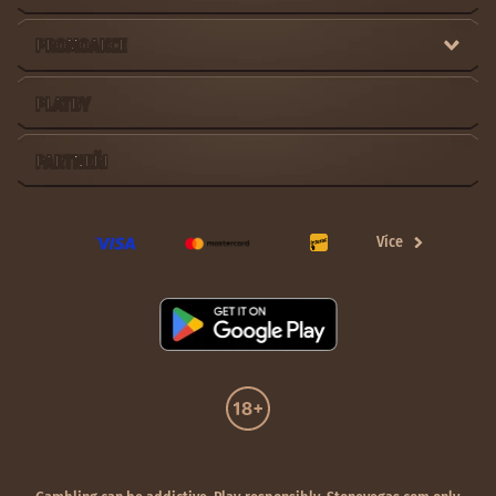
PROMOAKCE
PLATBY
PARTNEŘI
Více