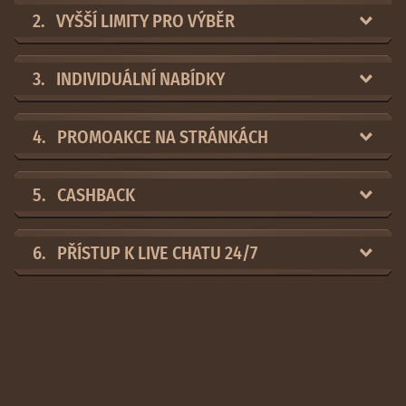
VYŠŠÍ LIMITY PRO VÝBĚR
INDIVIDUÁLNÍ NABÍDKY
PROMOAKCE NA STRÁNKÁCH
CASHBACK
PŘÍSTUP K LIVE CHATU 24/7