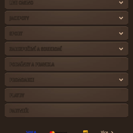
LIVE CASINO
JACKPOTY
SPORT
ZABEZPEČENÍ A SOUKROMÍ
PODMÍNKY A PRAVIDLA
PROMOAKCE
PLATBY
PARTNEŘI
Více