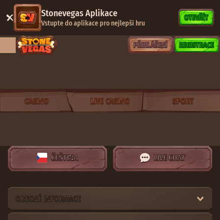
Stonevegas Aplikace
OTEVŘÍT
Vstupte do aplikace pro nejlepší hru
PŘIHLÁŠENÍ
REGISTRACE
CASINO
LIVE CASINO
SPORT
ČEŠTINA
LIVE CHAT
OBECNÉ INFORMACE