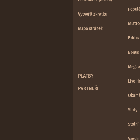
Populá
Vytvořit zkratku
Mistro
Mapa stránek
Exkluz
Bonus
Megaw
PLATBY
Live H
PARTNEŘI
Okamž
Sloty
Stolní
Všechn