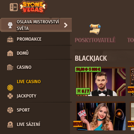
OSLAVA MISTROVSTVÍ
SVĚTA
PROMOAKCE
POSKYTOVATELÉ
TO
DOMŮ
BLACKJACK
CASINO
50,00 €
- 5 000 €
LIVE CASINO
NO
6 / 7
JACKPOTY
SPORT
NOVÉ
NO
LIVE SÁZENÍ