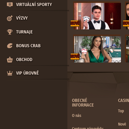
VIRTUÁLNÍ SPORTY
VÝZVY
NOVÉ
NO
TURNAJE
BONUS CRAB
NOVÉ
OBCHOD
VIP ÚROVNĚ
OBECNÉ
CASI
INFORMACE
Top
O nás
Nové
Centrum nápovědy