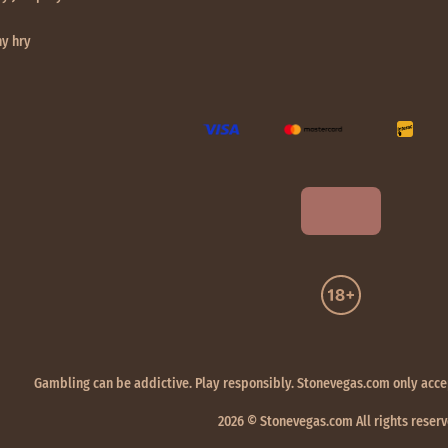
y hry
Gambling can be addictive. Play responsibly. Stonevegas.com only accep
2026 © Stonevegas.com All rights reserv