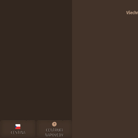
Všechn
CENTRUM
ČEŠTINA
NÁPOVĚDY