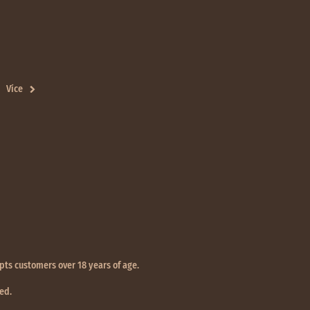
Více
ts customers over 18 years of age.
ed.