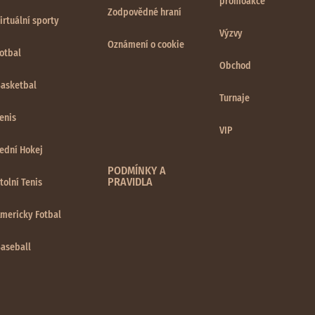
promoakce
Zodpovědné hraní
irtuální sporty
Výzvy
Oznámení o cookie
otbal
Obchod
asketbal
Turnaje
enis
VIP
ední Hokej
PODMÍNKY A
PRAVIDLA
tolní Tenis
mericky Fotbal
aseball