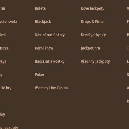
rní
Ruleta
Nové Jackpoty
V
vství světa
Blackjack
Drops & Wins
F
ivní
Mezinárodní stoly
Denní Jackpoty
B
 Buys
Herní show
Jackpot hra
T
ays
Baccarat a kostky
Všechny Jackpoty
L
ry
Poker
S
ité hry
Všechny Live Casino
A
B
 hry
y Jackpoty