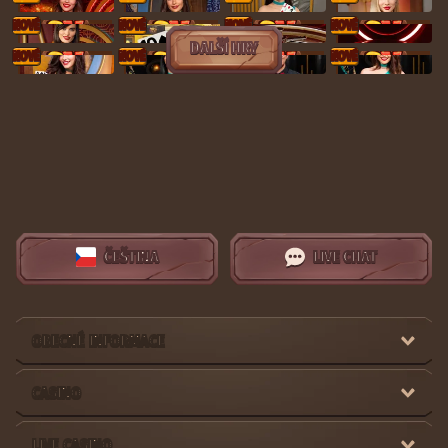
NOVÉ
NOVÉ
NOVÉ
NOVÉ
DALŠÍ HRY
NOVÉ
NOVÉ
NOVÉ
NOVÉ
ČEŠTINA
LIVE CHAT
OBECNÉ INFORMACE
CASINO
LIVE CASINO