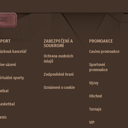
CHAT
SPORT
ZABEZPEČENÍ A
PROMOAKCE
SOUKROMÍ
ázková kancelář
Casino promoakce
Ochrana osobních
údajů
ive sázení
Sportovní
promoakce
Zodpovědné hraní
irtuální sporty
Výzvy
Oznámení o cookie
otbal
Obchod
asketbal
Turnaje
enis
VIP