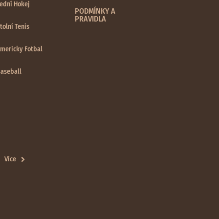
ední Hokej
PODMÍNKY A
PRAVIDLA
tolní Tenis
mericky Fotbal
aseball
Více