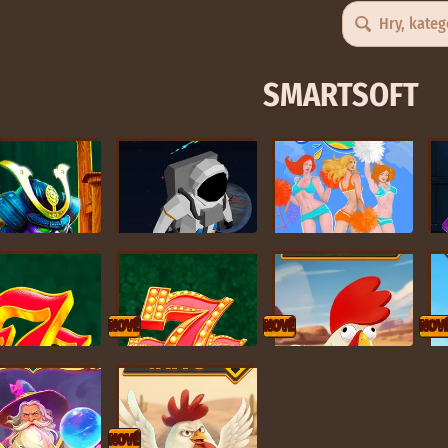
Hry, kateg
SMARTSOFT
NOVÉ
NOVÉ
NOV
NOVÉ