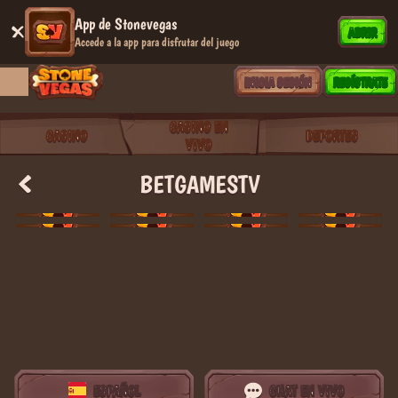
App de Stonevegas
ABRIR
Accede a la app para disfrutar del juego
INICIA SESIÓN
REGÍSTRATE
CASINO EN
CASINO
DEPORTES
VIVO
BETGAMESTV
ESPAÑOL
CHAT EN VIVO