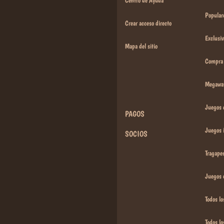
Centro de Ayuda
Popular
Crear acceso directo
Exclusi
Mapa del sitio
Compra 
Megawa
Juegos 
PAGOS
Juegos 
SOCIOS
Tragape
Juegos 
Todos lo
Todos lo