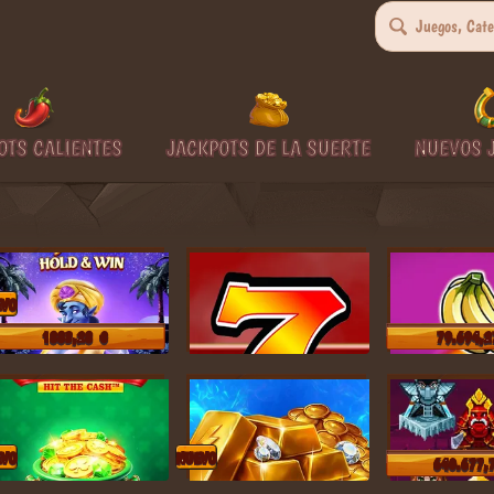
Juegos, Cate
OTS CALIENTES
JACKPOTS DE LA SUERTE
NUEVOS 
EVO
1883,28 €
79.694,2
EVO
NUEVO
640.677,