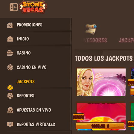
PROMOCIONES
INICIO
PROVEEDORES
JACKP
CASINO
TODOS LOS JACKPOTS
CASINO EN VIVO
JACKPOTS
NU
DEPORTES
APUESTAS EN VIVO
NUEVO
DEPORTES VIRTUALES
NU
1883,28 €